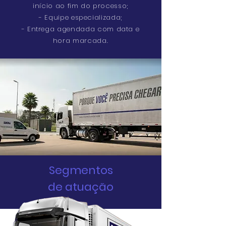
início ao fim do processo;
- Equipe especializada;
- Entrega agendada com data e
hora marcada.
Segmentos
de atuação